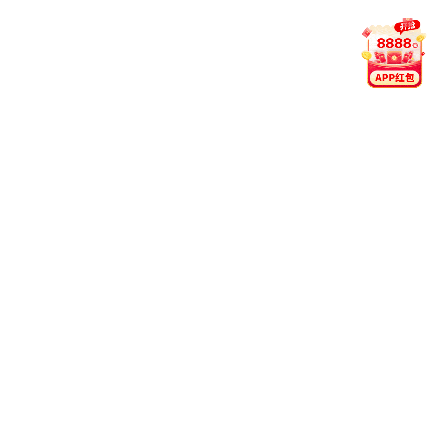
是为何法尔克认为他们很难提出如此高昂报价的重要
原因之一。
4、媒体影响与公众认知
媒体在足球界扮演着至关重要的角色，不仅负责信息
传播，还能直接影响公众对此事态发展的认知。关于
“法尔克分析”的报道引起了广泛讨论，使得这一话题
迅速升温。然而，这种热度背后往往隐藏着更多未被
揭示的信息，例如各方利益相关者之间复杂微妙的关
系网。
此外，有些时候媒体夸大事实或片面解读消息，这可
能导致误导公众。例如，当传闻关于某位球星即将加
盟某家俱乐部时，其实许多时候只是经纪人为了提高
谈判筹码而放出的烟雾弹。因此，在解读这些报道