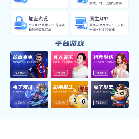
不仅涉及到预算限制，还关系到球队整体战略布局。
因此，从宏观层面来看，此次交易的不确定性增加。
此外，随着各国联赛之间竞争愈发激烈，许多俱乐部
都力图提升自身竞争力，使得球员身价水涨船高。在
这种情况下，即使是像奥利塞这样有潜力的新星，其
市场价值也因供需关系而不断攀升。这就意味着一旦
有豪门俱乐部盯上了他，就很难再以合理价格成交。
2、奥利塞在拜仁的重要性
作为拜仁慕尼黑的一员，奥利塞已经证明了自己的实
力。他不仅具备出色的技术能力，还能为球队带来战
术上的灵活性。从拜仁本赛季的发展来看，奥利塞无
疑是他们攻防转换中的关键棋子。因此，在此时出售
他，对于球队来说无异于自掘坟墓。