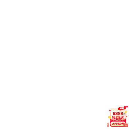
尤其是在这样一个充满竞争与挑战的平台上，每支参
赛队伍都可以从成功者身上汲取宝贵经验。华东地区
乃至全国范围内，都应当把目光放远，以此为契机，
加强训练，提高技术能力，以迎接未来更大的挑战。
This spirit of mutual respect and continuous
improvement will create a more vibrant
basketball culture, where every team strives for
excellence while also appreciating the hard work
of their competitors. 这种相互扶持与鼓励，将会使
整个CBA联盟形成良性循环，共同推动中国篮球迈向
新的高度。
4、未来发展的展望
随着上海队夺冠和中国篮协的大力支持，中国篮球迎