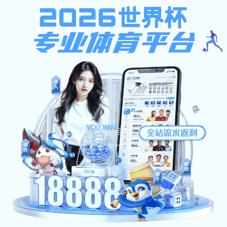
立即注册
半岛在线官网登录
官网
· 权威体育数据平台
半岛在线官网登录 OFFICIAL WEBSITE
自2022年创立以来，
半岛在线官网登录
致力于为用户
提供包括NBA、英超、欧洲杯、LPL在内的热门赛事直
播与数据服务，广受用户信赖。
立即下载半岛在线官网登录APP