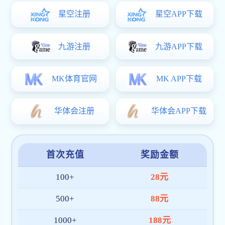
首页
/
体育资讯
/ 正文
2026-06-19 05:40
37 次阅读
中国篮协祝贺上海夺冠向所有拼搏球队致
以崇高敬意
在中国篮球的历史长河中，上海队的夺冠无疑是一个
重要的里程碑。中国篮球协会对上海队的胜利表示热
烈祝贺，并向所有为此拼搏奋斗的球队致以崇高敬
意。这一事件不仅展现了上海队在竞技体育中的卓越
表现，也反映了整个联盟在锻炼和培养年轻球员方面
所做出的努力。本文将从中国篮协的祝贺、上海队夺